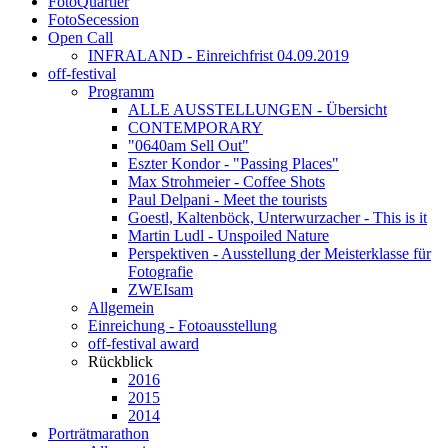
FotoQuartier
FotoSecession
Open Call
INFRALAND - Einreichfrist 04.09.2019
off-festival
Programm
ALLE AUSSTELLUNGEN - Übersicht
CONTEMPORARY
"0640am Sell Out"
Eszter Kondor - "Passing Places"
Max Strohmeier - Coffee Shots
Paul Delpani - Meet the tourists
Goestl, Kaltenböck, Unterwurzacher - This is it
Martin Ludl - Unspoiled Nature
Perspektiven - Ausstellung der Meisterklasse für
Fotografie
ZWEIsam
Allgemein
Einreichung - Fotoausstellung
off-festival award
Rückblick
2016
2015
2014
Porträtmarathon