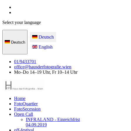
Select your language
Deutsch
Deutsch
English
01/9433701
office@hausderfotografie.wien
Mo–Do 14–19 Uhr, Fr 10–14 Uhr
Home
FotoQuartier
FotoSecession
Open Call
INFRALAND - Einreichfrist
04.09.2019
off-festival