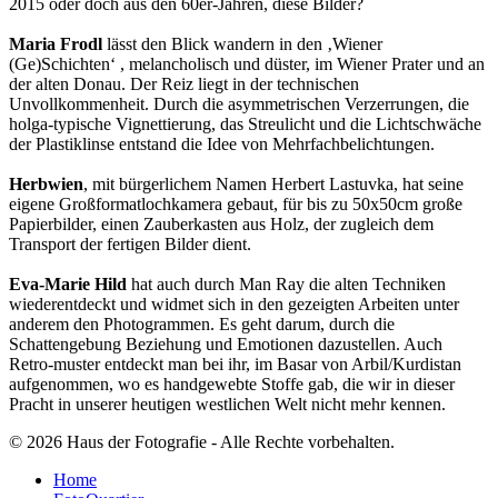
2015 oder doch aus den 60er-Jahren, diese Bilder?
Maria Frodl
lässt den Blick wandern in den ‚Wiener
(Ge)Schichten‘ , melancholisch und düster, im Wiener Prater und an
der alten Donau. Der Reiz liegt in der technischen
Unvollkommenheit. Durch die asymmetrischen Verzerrungen, die
holga-typische Vignettierung, das Streulicht und die Lichtschwäche
der Plastiklinse entstand die Idee von Mehrfachbelichtungen.
Herbwien
, mit bürgerlichem Namen Herbert Lastuvka, hat seine
eigene Großformatlochkamera gebaut, für bis zu 50x50cm große
Papierbilder, einen Zauberkasten aus Holz, der zugleich dem
Transport der fertigen Bilder dient.
Eva-Marie Hild
hat auch durch Man Ray die alten Techniken
wiederentdeckt und widmet sich in den gezeigten Arbeiten unter
anderem den Photogrammen. Es geht darum, durch die
Schattengebung Beziehung und Emotionen dazustellen. Auch
Retro-muster entdeckt man bei ihr, im Basar von Arbil/Kurdistan
aufgenommen, wo es handgewebte Stoffe gab, die wir in dieser
Pracht in unserer heutigen westlichen Welt nicht mehr kennen.
© 2026 Haus der Fotografie - Alle Rechte vorbehalten.
Home