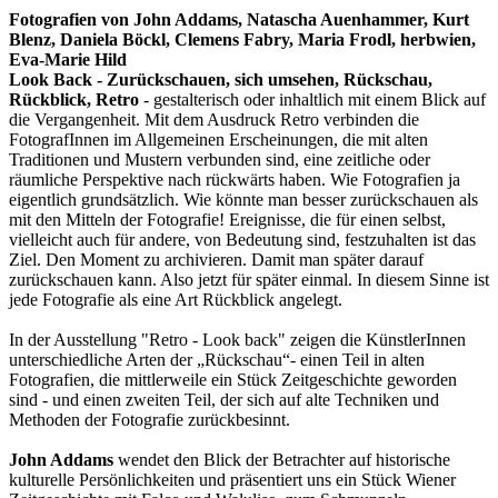
Fotografien von John Addams, Natascha Auenhammer, Kurt
Blenz, Daniela Böckl, Clemens Fabry, Maria Frodl, herbwien,
Eva-Marie Hild
Look Back - Zurückschauen, sich umsehen, Rückschau,
Rückblick, Retro
- gestalterisch oder inhaltlich mit einem Blick auf
die Vergangenheit. Mit dem Ausdruck Retro verbinden die
FotografInnen im Allgemeinen Erscheinungen, die mit alten
Traditionen und Mustern verbunden sind, eine zeitliche oder
räumliche Perspektive nach rückwärts haben. Wie Fotografien ja
eigentlich grundsätzlich. Wie könnte man besser zurückschauen als
mit den Mitteln der Fotografie! Ereignisse, die für einen selbst,
vielleicht auch für andere, von Bedeutung sind, festzuhalten ist das
Ziel. Den Moment zu archivieren. Damit man später darauf
zurückschauen kann. Also jetzt für später einmal. In diesem Sinne ist
jede Fotografie als eine Art Rückblick angelegt.
In der Ausstellung "Retro - Look back" zeigen die KünstlerInnen
unterschiedliche Arten der „Rückschau“- einen Teil in alten
Fotografien, die mittlerweile ein Stück Zeitgeschichte geworden
sind - und einen zweiten Teil, der sich auf alte Techniken und
Methoden der Fotografie zurückbesinnt.
John Addams
wendet den Blick der Betrachter auf historische
kulturelle Persönlichkeiten und präsentiert uns ein Stück Wiener