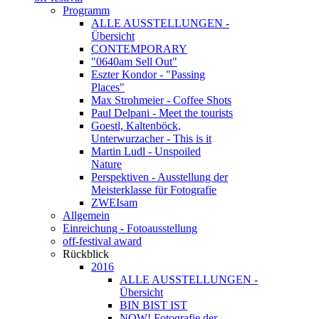
Programm
ALLE AUSSTELLUNGEN -
Übersicht
CONTEMPORARY
"0640am Sell Out"
Eszter Kondor - "Passing
Places"
Max Strohmeier - Coffee Shots
Paul Delpani - Meet the tourists
Goestl, Kaltenböck,
Unterwurzacher - This is it
Martin Ludl - Unspoiled
Nature
Perspektiven - Ausstellung der
Meisterklasse für Fotografie
ZWEIsam
Allgemein
Einreichung - Fotoausstellung
off-festival award
Rückblick
2016
ALLE AUSSTELLUNGEN -
Übersicht
BIN BIST IST
NOW! Fotografie der