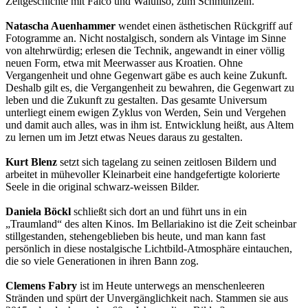
Zeitgeschichte mit Falco und Waluliso, zum Schmunzeln.
Natascha Auenhammer
wendet einen ästhetischen Rückgriff auf
Fotogramme an. Nicht nostalgisch, sondern als Vintage im Sinne
von altehrwürdig; erlesen die Technik, angewandt in einer völlig
neuen Form, etwa mit Meerwasser aus Kroatien. Ohne
Vergangenheit und ohne Gegenwart gäbe es auch keine Zukunft.
Deshalb gilt es, die Vergangenheit zu bewahren, die Gegenwart zu
leben und die Zukunft zu gestalten. Das gesamte Universum
unterliegt einem ewigen Zyklus von Werden, Sein und Vergehen
und damit auch alles, was in ihm ist. Entwicklung heißt, aus Altem
zu lernen um im Jetzt etwas Neues daraus zu gestalten.
Kurt Blenz
setzt sich tagelang zu seinen zeitlosen Bildern und
arbeitet in mühevoller Kleinarbeit eine handgefertigte kolorierte
Seele in die original schwarz-weissen Bilder.
Daniela Böckl
schließt sich dort an und führt uns in ein
„Traumland“ des alten Kinos. Im Bellariakino ist die Zeit scheinbar
stillgestanden, stehengeblieben bis heute, und man kann fast
persönlich in diese nostalgische Lichtbild-Atmosphäre eintauchen,
die so viele Generationen in ihren Bann zog.
Clemens Fabry
ist im Heute unterwegs an menschenleeren
Stränden und spürt der Unvergänglichkeit nach. Stammen sie aus