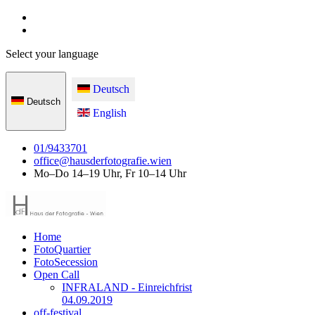
Select your language
Deutsch
Deutsch
English
01/9433701
office@hausderfotografie.wien
Mo–Do 14–19 Uhr, Fr 10–14 Uhr
Home
FotoQuartier
FotoSecession
Open Call
INFRALAND - Einreichfrist
04.09.2019
off-festival