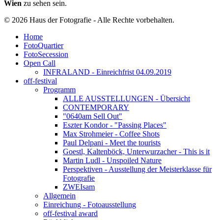
Wien
zu sehen sein.
© 2026 Haus der Fotografie - Alle Rechte vorbehalten.
Home
FotoQuartier
FotoSecession
Open Call
INFRALAND - Einreichfrist 04.09.2019
off-festival
Programm
ALLE AUSSTELLUNGEN - Übersicht
CONTEMPORARY
"0640am Sell Out"
Eszter Kondor - "Passing Places"
Max Strohmeier - Coffee Shots
Paul Delpani - Meet the tourists
Goestl, Kaltenböck, Unterwurzacher - This is it
Martin Ludl - Unspoiled Nature
Perspektiven - Ausstellung der Meisterklasse für
Fotografie
ZWEIsam
Allgemein
Einreichung - Fotoausstellung
off-festival award