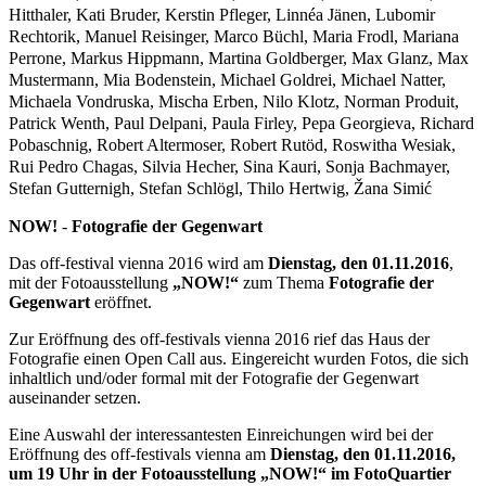
Hitthaler, Kati Bruder, Kerstin Pfleger, Linnéa Jänen, Lubomir
Rechtorik, Manuel Reisinger, Marco Büchl, Maria Frodl, Mariana
Perrone, Markus Hippmann, Martina Goldberger, Max Glanz, Max
Mustermann, Mia Bodenstein, Michael Goldrei, Michael Natter,
Michaela Vondruska, Mischa Erben, Nilo Klotz, Norman Produit,
Patrick Wenth, Paul Delpani, Paula Firley, Pepa Georgieva, Richard
Pobaschnig, Robert Altermoser, Robert Rutöd, Roswitha Wesiak,
Rui Pedro Chagas, Silvia Hecher, Sina Kauri, Sonja Bachmayer,
Stefan Gutternigh, Stefan Schlögl, Thilo Hertwig, Žana Simić
NOW!
-
Fotografie der Gegenwart
Das off-festival vienna 2016 wird am
Dienstag, den 01.11.2016
,
mit der Fotoausstellung
„NOW!“
zum Thema
Fotografie der
Gegenwart
eröffnet.
Zur Eröffnung des off-festivals vienna 2016 rief das Haus der
Fotografie einen Open Call aus. Eingereicht wurden Fotos, die sich
inhaltlich und/oder formal mit der Fotografie der Gegenwart
auseinander setzen.
Eine Auswahl der interessantesten Einreichungen wird bei der
Eröffnung des off-festivals vienna am
Dienstag, den 01.11.2016,
um 19 Uhr in der Fotoausstellung „NOW!“ im FotoQuartier