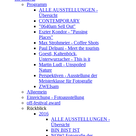
Programm
ALLE AUSSTELLUNGEN -
Übersicht
CONTEMPORARY
"0640am Sell Out"
Eszter Kondor - "Passing
Places"
Max Strohmeier - Coffee Shots
Paul Delpani - Meet the tourists
Goestl, Kaltenböck,
Unterwurzacher - This is it
Martin Ludl - Unspoiled
Nature
Perspektiven - Ausstellung der
Meisterklasse für Fotografie
ZWEIsam
Allgemein
Einreichung - Fotoausstellung
off-festival award
Rückblick
2016
ALLE AUSSTELLUNGEN -
Übersicht
BIN BIST IST
NOW! Fotografie der