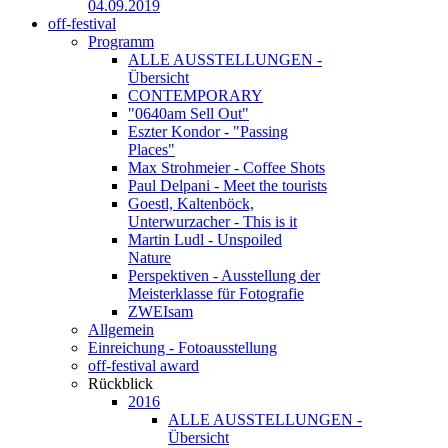
04.09.2019
off-festival
Programm
ALLE AUSSTELLUNGEN -
Übersicht
CONTEMPORARY
"0640am Sell Out"
Eszter Kondor - "Passing
Places"
Max Strohmeier - Coffee Shots
Paul Delpani - Meet the tourists
Goestl, Kaltenböck,
Unterwurzacher - This is it
Martin Ludl - Unspoiled
Nature
Perspektiven - Ausstellung der
Meisterklasse für Fotografie
ZWEIsam
Allgemein
Einreichung - Fotoausstellung
off-festival award
Rückblick
2016
ALLE AUSSTELLUNGEN -
Übersicht