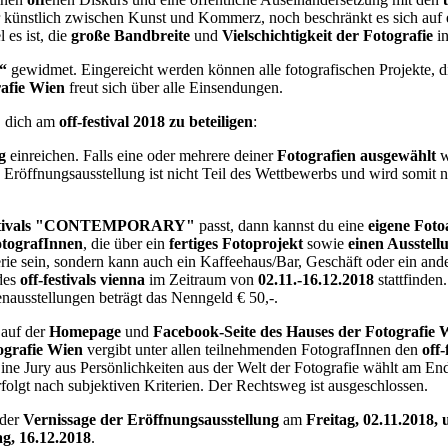
 künstlich zwischen Kunst und Kommerz, noch beschränkt es sich auf ein
l es ist, die
große Bandbreite
und
Vielschichtigkeit der Fotografie
i
“
gewidmet. Eingereicht werden können alle fotografischen Projekte, d
afie Wien
freut sich über alle Einsendungen.
, dich am
off-festival 2018 zu beteiligen
:
g
einreichen. Falls eine oder mehrere deiner
Fotografien ausgewählt
w
e Eröffnungsausstellung ist nicht Teil des Wettbewerbs und wird somit 
-festivals "CONTEMPORARY"
passt, dann kannst du eine
eigene Foto
tografInnen
, die über ein
fertiges Fotoprojekt
sowie
einen Ausstell
ie sein, sondern kann auch ein Kaffeehaus/Bar, Geschäft oder ein ande
 des
off-festivals vienna
im Zeitraum von
02.11.-16.12.2018
stattfinden
nausstellungen beträgt das Nenngeld € 50,-.
 auf der
Homepage
und
Facebook-Seite des Hauses der Fotografie 
ografie Wien
vergibt unter allen teilnehmenden FotografInnen den
off
ine Jury aus Persönlichkeiten aus der Welt der Fotografie wählt am En
rfolgt nach subjektiven Kriterien. Der Rechtsweg ist ausgeschlossen.
 der
Vernissage der Eröffnungsausstellung
am
Freitag, 02.11.2018
tag, 16.12.2018
.