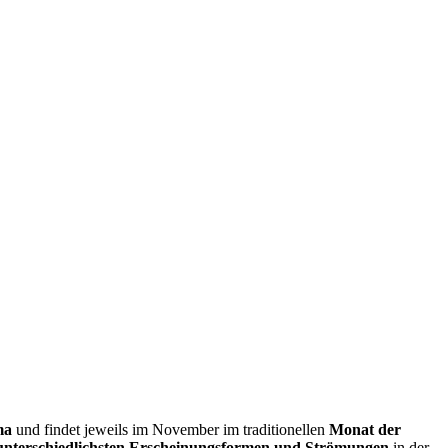
ma
und findet jeweils im November im traditionellen
Monat der
unterschiedlichsten Erscheinungsformen und Strömungen
in der