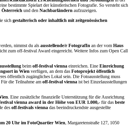
e bestimmte Spielart der künstlerischen Fotografie. So versteht sich
n
Österreich
und den
Nachbarländern
aufzuzeigen.
ie sich
gestalterisch oder inhaltlich mit zeitgenössischen
erden, nimmst du als
ausstellende/r FotografIn
an der vom
Haus
nicht zum off-festival Award eingereicht. Weitere Infos zum Open Call
ausstellung
beim
off-festival vienna
einreichen. Eine
Einreichung
ungsort in Wien
verfügen, an dem das
Fotoprojekt öffentlich
res öffentlich zugängliches Lokal sein. Die Fotoausstellung muss
. Für die Teilnahme am
off-festival vienna
ist bei Einzelausstellungen
Wien
. Eine zusätzliche finanzielle Unterstützung für die Ausrichtung
-festival vienna award in der Höhe von EUR 1.000,-
für das
beste
de des
off-festivals vienna
das beeindruckendste ausgestellte
, um 20 Uhr im FotoQuartier Wien
, Margaretenstraße 127, 1050