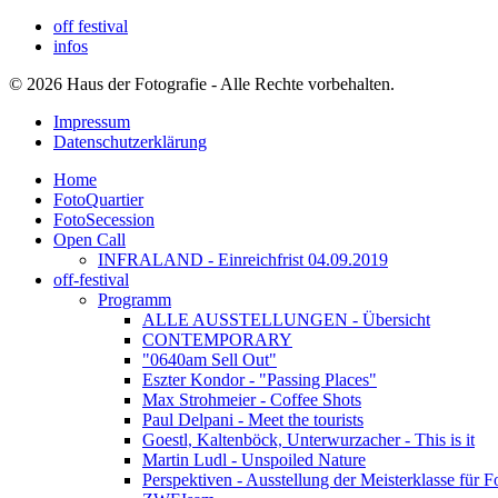
off festival
infos
© 2026 Haus der Fotografie - Alle Rechte vorbehalten.
Impressum
Datenschutzerklärung
Home
FotoQuartier
FotoSecession
Open Call
INFRALAND - Einreichfrist 04.09.2019
off-festival
Programm
ALLE AUSSTELLUNGEN - Übersicht
CONTEMPORARY
"0640am Sell Out"
Eszter Kondor - "Passing Places"
Max Strohmeier - Coffee Shots
Paul Delpani - Meet the tourists
Goestl, Kaltenböck, Unterwurzacher - This is it
Martin Ludl - Unspoiled Nature
Perspektiven - Ausstellung der Meisterklasse für F