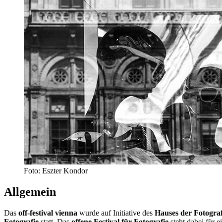
Foto: Eszter Kondor
Allgemein
Das
off-festival vienna
wurde auf Initiative des
Hauses der Fotograf
Fotografie
statt. Das
offene Festival für Fotografie
steht dabei für 