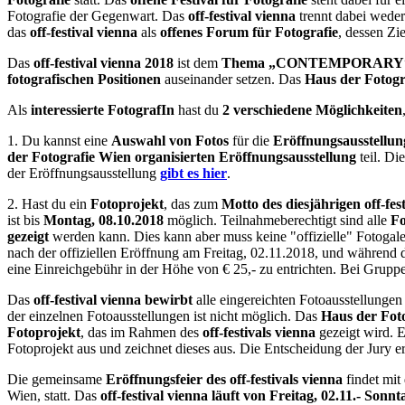
Fotografie der Gegenwart. Das
off-festival vienna
trennt dabei weder
das
off-festival vienna
als
offenes Forum für Fotografie
, dessen Zie
Das
off-festival vienna 2018
ist dem
Thema „CONTEMPORARY
fotografischen Positionen
auseinander setzen. Das
Haus der Fotogr
Als
interessierte FotografIn
hast du
2 verschiedene Möglichkeiten
1. Du kannst eine
Auswahl von Fotos
für die
Eröffnungsausstellun
der Fotografie Wien organisierten Eröffnungsausstellung
teil. Di
der Eröffnungsausstellung
gibt es hier
.
2. Hast du ein
Fotoprojekt
, das zum
Motto des diesjährigen off
ist bis
Montag, 08.10.2018
möglich. Teilnahmeberechtigt sind alle
Fo
gezeigt
werden kann. Dies kann aber muss keine "offizielle" Fotogaler
nach der offiziellen Eröffnung am Freitag, 02.11.2018, und während
eine Einreichgebühr in der Höhe von € 25,- zu entrichten. Bei Gruppe
Das
off-festival vienna
bewirbt
alle eingereichten Fotoausstellungen
der einzelnen Fotoausstellungen ist nicht möglich. Das
Haus der Fot
Fotoprojekt
, das im Rahmen des
off-festivals vienna
gezeigt wird. E
Fotoprojekt aus und zeichnet dieses aus. Die Entscheidung der Jury e
Die gemeinsame
Eröffnungsfeier des off-festivals vienna
findet mit
Wien, statt. Das
off-festival vienna läuft von Freitag, 02.11.- Sonn