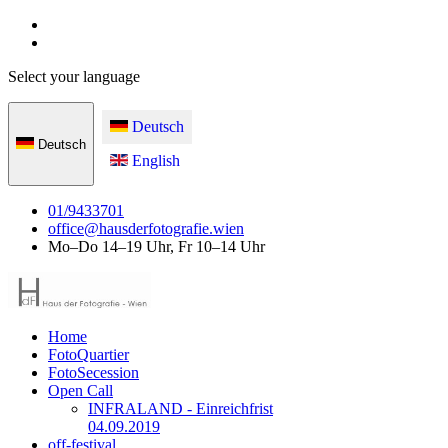
Select your language
Deutsch
Deutsch
English
01/9433701
office@hausderfotografie.wien
Mo–Do 14–19 Uhr, Fr 10–14 Uhr
Home
FotoQuartier
FotoSecession
Open Call
INFRALAND - Einreichfrist
04.09.2019
off-festival