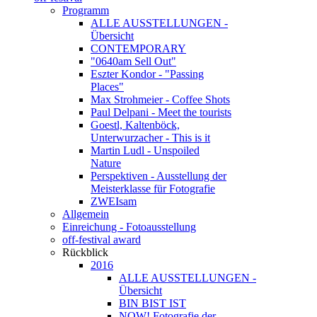
Programm
ALLE AUSSTELLUNGEN -
Übersicht
CONTEMPORARY
"0640am Sell Out"
Eszter Kondor - "Passing
Places"
Max Strohmeier - Coffee Shots
Paul Delpani - Meet the tourists
Goestl, Kaltenböck,
Unterwurzacher - This is it
Martin Ludl - Unspoiled
Nature
Perspektiven - Ausstellung der
Meisterklasse für Fotografie
ZWEIsam
Allgemein
Einreichung - Fotoausstellung
off-festival award
Rückblick
2016
ALLE AUSSTELLUNGEN -
Übersicht
BIN BIST IST
NOW! Fotografie der