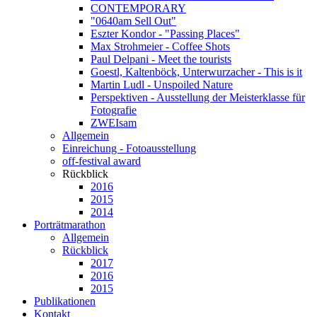
CONTEMPORARY
"0640am Sell Out"
Eszter Kondor - "Passing Places"
Max Strohmeier - Coffee Shots
Paul Delpani - Meet the tourists
Goestl, Kaltenböck, Unterwurzacher - This is it
Martin Ludl - Unspoiled Nature
Perspektiven - Ausstellung der Meisterklasse für
Fotografie
ZWEIsam
Allgemein
Einreichung - Fotoausstellung
off-festival award
Rückblick
2016
2015
2014
Porträtmarathon
Allgemein
Rückblick
2017
2016
2015
Publikationen
Kontakt