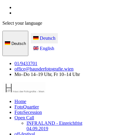
Select your language
Deutsch
Deutsch
English
01/9433701
office@hausderfotografie.wien
Mo–Do 14–19 Uhr, Fr 10–14 Uhr
Home
FotoQuartier
FotoSecession
Open Call
INFRALAND - Einreichfrist
04.09.2019
off-festival