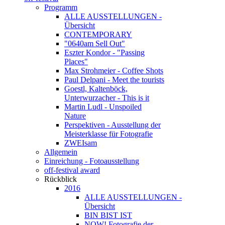
Programm
ALLE AUSSTELLUNGEN -
Übersicht
CONTEMPORARY
"0640am Sell Out"
Eszter Kondor - "Passing
Places"
Max Strohmeier - Coffee Shots
Paul Delpani - Meet the tourists
Goestl, Kaltenböck,
Unterwurzacher - This is it
Martin Ludl - Unspoiled
Nature
Perspektiven - Ausstellung der
Meisterklasse für Fotografie
ZWEIsam
Allgemein
Einreichung - Fotoausstellung
off-festival award
Rückblick
2016
ALLE AUSSTELLUNGEN -
Übersicht
BIN BIST IST
NOW! Fotografie der